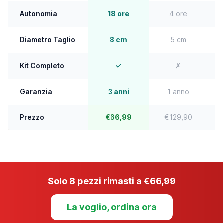
Autonomia
18 ore
4 ore
Diametro Taglio
8 cm
5 cm
Kit Completo
✓
✗
Garanzia
3 anni
1 anno
Prezzo
€66,99
€129,90
Solo 8 pezzi rimasti a €66,99
La voglio, ordina ora