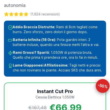
autonomia
(1.924 recensioni)
Addio Braccia Distrutte:
Rami di 8cm tagliati come
burro. Zero sforzo, zero dolori il giorno dopo.
Batteria Infinita (18 Ore):
Pota giardini interi. 2
batterie incluse, quando una finisce metti l'altra e vai.
Rami Grossi? Spariti:
1.050W di potenza bruta.
Quello che prima ti prendeva ore, ora lo fai in minuti.
Lame Giapponesi Affilatissime:
Tagli netti e precisi
che non rovinano le piante. Acciaio SKS che dura anni.
-50%
Instant Cut Pro
Cesoia Elettrica 1.050W
€66,99
€167,48