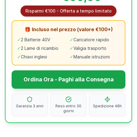
Risparmi €100 - Offerta a tempo limitato
🎁 Incluso nel prezzo (valore €100+)
✓
2 Batterie 40V
✓
Caricatore rapido
✓
2 Lame di ricambio
✓
Valigia trasporto
✓
Chiavi inglesi
✓
Manuale istruzioni
Ordina Ora - Paghi alla Consegna
Garanzia 3 anni
Reso entro 30
Spedizione 48h
giorni