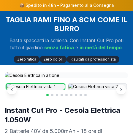
📦 Spedito in 48h – Pagamento alla Consegna
TAGLIA RAMI FINO A 8CM COME IL
BURRO
Basta spaccarti la schiena. Con Instant Cut Pro poti
tutto il giardino
senza fatica
e
in metà del tempo
.
Zero fatica
Zero dolori
Risultati da professionista
Instant Cut Pro - Cesoia Elettrica
1.050W
2 Batterie 40V da 5.000mAh - 18 ore di