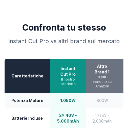
Confronta tu stesso
Instant Cut Pro vs altri brand sul mercato
Altro
Instant
Brand 1
Cut Pro
Caratteristiche
Il più
Il nostro
venduto su
prodotto
Amazon
n
Potenza Motore
1.050W
800W
2x 40V -
1x18V -
Batterie Incluse
5.000mAh
2.000mAh
1