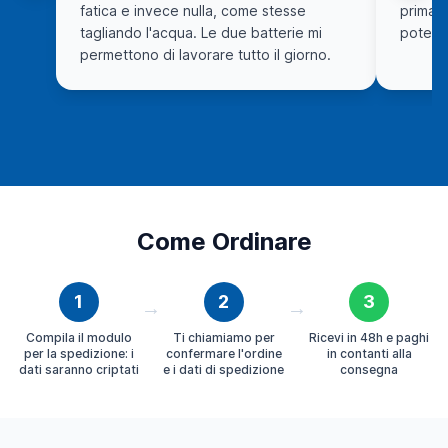
fatica e invece nulla, come stesse
prima e
tagliando l'acqua. Le due batterie mi
potente
permettono di lavorare tutto il giorno.
Come Ordinare
1
2
3
→
→
Compila il modulo
Ti chiamiamo per
Ricevi in 48h e paghi
per la spedizione: i
confermare l'ordine
in contanti alla
dati saranno criptati
e i dati di spedizione
consegna